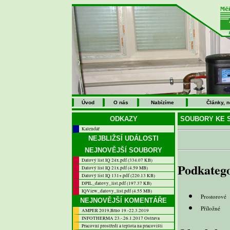
Úvod
O nás
Nabízíme
Články, 
ODKAZY
SOUBORY KE S
Kalendář
NEJBLIŽSÍ UDÁLOSTI
NEJNOVĚJŠÍ SOUBORY
Datový list IQ 24x.pdf (334.07 KB)
Podkatego
Datový list IQ 21x.pdf (4.59 MB)
Datový list IQ 131+.pdf (220.13 KB)
DPIL_datovy_list.pdf (197.37 KB)
IQView_datovy_list.pdf (4.55 MB)
Prostorové
NEJNOVĚJŠÍ KOMENTÁŘE
Příložné
AMPER 2019,Brno 19.-22.3.2019
INFOTHERMA 23.-.26.1.2017 Ostrava
Pracovní prostředí a teplota na pracovišti