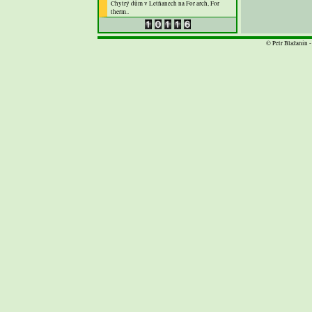
Chytrý dům v Letňanech na For arch, For
therm..
© Petr Blažanin