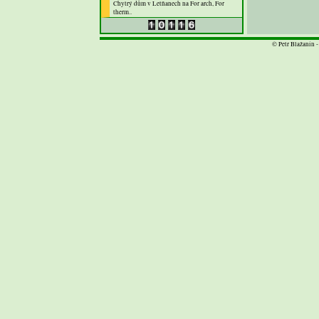
Chytrý dům v Letňanech na For arch, For
therm..
© Petr Blažanin