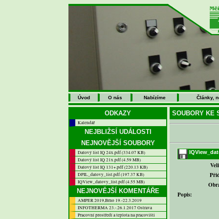
Úvod
O nás
Nabízíme
Články, 
ODKAZY
SOUBORY KE S
Kalendář
NEJBLIŽSÍ UDÁLOSTI
NEJNOVĚJŠÍ SOUBORY
IQView_dato
Datový list IQ 24x.pdf (334.07 KB)
Datový list IQ 21x.pdf (4.59 MB)
Vel
Datový list IQ 131+.pdf (220.13 KB)
Při
DPIL_datovy_list.pdf (197.37 KB)
IQView_datovy_list.pdf (4.55 MB)
Obr
NEJNOVĚJŠÍ KOMENTÁŘE
Popis:
AMPER 2019,Brno 19.-22.3.2019
INFOTHERMA 23.-.26.1.2017 Ostrava
Pracovní prostředí a teplota na pracovišti