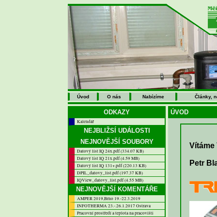
Úvod
O nás
Nabízíme
Články, 
ODKAZY
ÚVOD
Kalendář
NEJBLIŽSÍ UDÁLOSTI
NEJNOVĚJŠÍ SOUBORY
Vítáme
Datový list IQ 24x.pdf (334.07 KB)
Datový list IQ 21x.pdf (4.59 MB)
Petr Bl
Datový list IQ 131+.pdf (220.13 KB)
DPIL_datovy_list.pdf (197.37 KB)
IQView_datovy_list.pdf (4.55 MB)
NEJNOVĚJŠÍ KOMENTÁŘE
AMPER 2019,Brno 19.-22.3.2019
INFOTHERMA 23.-.26.1.2017 Ostrava
Pracovní prostředí a teplota na pracovišti