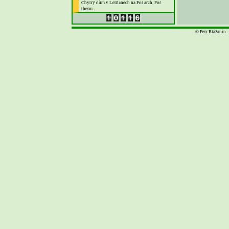
Chytrý dům v Letňanech na For arch, For
therm..
© Petr Blažanin